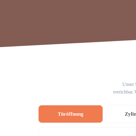
Unser S
erreichbar.
Türöffnung
Zyli