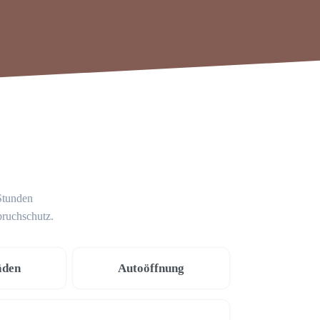
 Stunden
bruchschutz.
äden
Autoöffnung